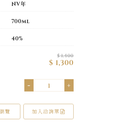
NV年
700ml
40%
$ 1,400
$ 1,300
-
+
瀏覽
加入洽詢單