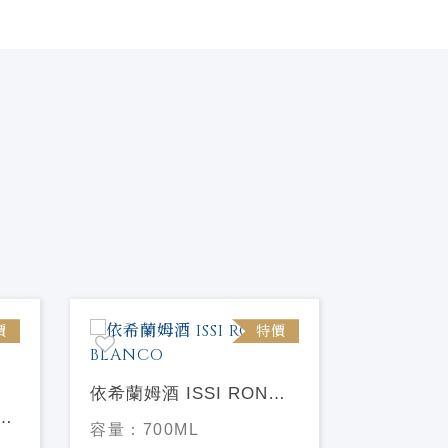
價
特價
依希蘭姆酒 ISSI RON
ve
BLANCO
亞瓜拉巴
容量：
700ML
Yaguara 