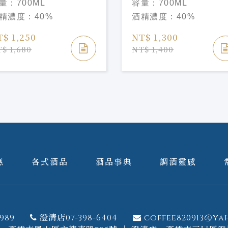
量：
700ML
容量：
700ML
piced Rum
Rum
精濃度：
40%
酒精濃度：
40%
T$ 1,250
NT$ 1,300
$ 1,680
NT$ 1,400
惠
各式酒品
酒品事典
調酒靈感
989
澄清店07-398-6404
coffee820913@ya