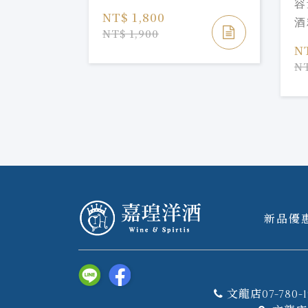
容
%
S
NT$ 1,800
酒
NT$ 1,900
N
NT
新品優
文龍店07-780-1