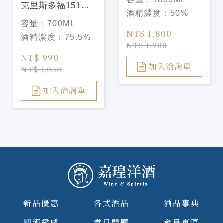
克里斯多福151蘭
酒精濃度：
50%
姆酒Cristobal 151
容量：
700ML
Run
NT$ 1,800
酒精濃度：
75.5%
NT$ 1,900
NT$ 990
加入洽詢單
NT$ 1,050
加入洽詢單
新品優惠
各式酒品
酒品事典
調酒靈感
常見問題
會員專區