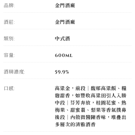
品牌:
金門酒廠
酒莊:
金門酒廠
類別:
中式酒
容量:
600ml
酒精濃度:
59.9%
口感:
高粱金，前段｜馥郁高粱飯、糧
麴甜香，如豐收高粱田引人入勝
中段｜芬芳奔放，桂圓花蜜、熟
梅果、甜蜜棗、梨果等香氣撲鼻
後段｜內斂微醬陳香味，堆疊出
多層次的清雅酒香