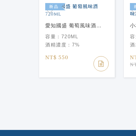
新品
愛知國盛 葡萄風味酒
小
720ml
味
容量：
720ML
容
酒精濃度：
7%
酒
 溫州蜜
zo
NT$ 550
N
do
NT
ng Sake