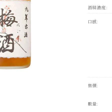
酒精濃度:
口感:
售價:
數量: