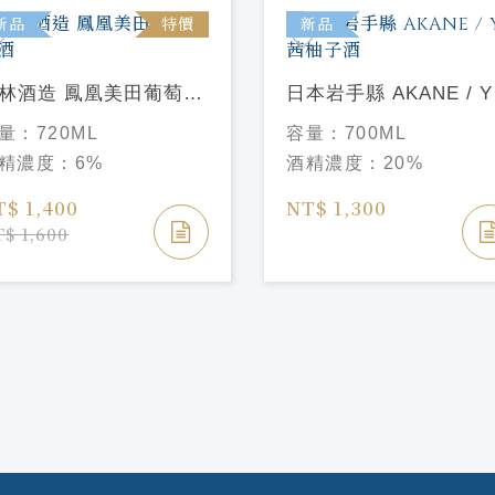
新品
特價
新品
林酒造 鳳凰美田葡萄風
日本岩手縣 AKANE / Y
酒
茜柚子酒
量：
720ML
容量：
700ML
精濃度：
6%
酒精濃度：
20%
T$ 1,400
NT$ 1,300
$ 1,600