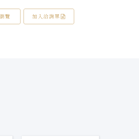
瀏覽
加入洽詢單