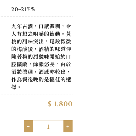
20~21%%
九年古酒，口感濃稠，令
人有想去咀嚼的衝動。黃
桃的甜味突出，尾段微微
的梅酸後，酒精的味道伴
隨著梅的甜酸味開始於口
腔擴散，餘韻悠長。由於
酒體濃稠，酒感亦較出，
作為餐後晚酌是極佳的選
擇。
$ 1,800
-
+