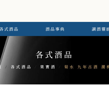
各式酒品
酒品事典
調酒靈
各式酒品
頁
/
各式酒品
/
果實酒
/
菊水 九年古酒 濁