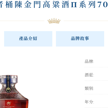
者桶陳金門高粱酒Π系列70
產品介紹
品牌故事
品牌:
酒莊:
類別:
年分: