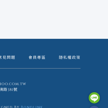
常見問題
會員專區
隱私權政策
hoo.com.tw
清路381號
igned By
Bondlink