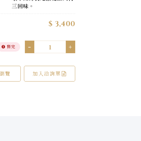
三回味。
$ 3,400
-
+
售完
瀏覽
加入洽詢單