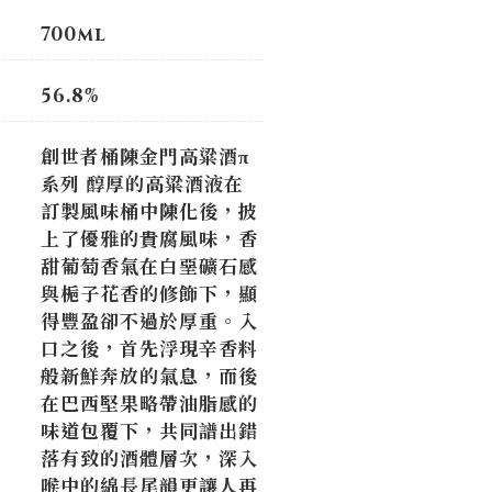
700ml
56.8%
創世者桶陳金門高粱酒π
系列 醇厚的高粱酒液在
訂製風味桶中陳化後，披
上了優雅的貴腐風味，香
甜葡萄香氣在白堊礦石感
與梔子花香的修飾下，顯
得豐盈卻不過於厚重。入
口之後，首先浮現辛香料
般新鮮奔放的氣息，而後
在巴西堅果略帶油脂感的
味道包覆下，共同譜出錯
落有致的酒體層次，深入
喉中的綿長尾韻更讓人再