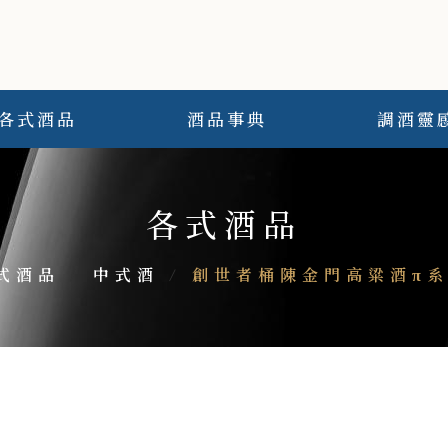
各式酒品
酒品事典
調酒靈
各式酒品
式酒品
/
中式酒
/
創世者桶陳金門高粱酒π系