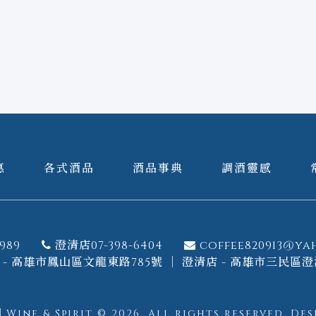
惠
各式酒品
酒品事典
調酒靈感
989
澄清店07-398-6404
coffee820913@ya
- 高雄市鳳山區文龍東路785號 ｜ 澄清店 - 高雄市三民區澄
ine & Spirit © 2026.
All rights reserved.
Des