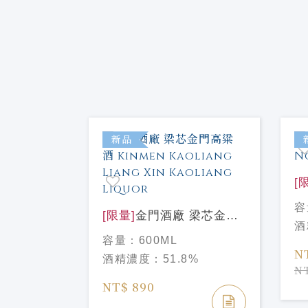
特價
新品
[
酒
容
[限量]
金門酒廠 梁芯金門
酒
者桶陳金門
高粱酒 Kinmen Kaoliang
容量：
600ML
ithear
Liang Xin Kaoliang
N
酒精濃度：
51.8%
ed
Liquor
NT
%
g Liquor
NT$ 890