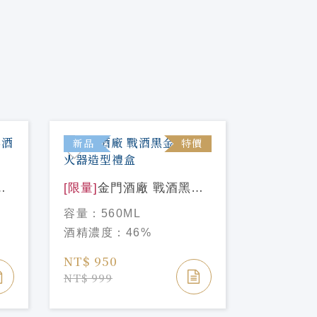
新品
特價
新品
門
[限量]
金門酒廠 戰酒黑金
[限量]
金
龍 滅火器造型禮盒
室 自圓
容量：
560ML
容量：
75
太妃1.0)
酒精濃度：
46%
酒精濃度
NT$ 950
NT$ 4,2
NT$ 999