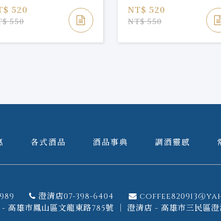
T$ 520
NT$ 520
$ 550
NT$ 550
惠
各式酒品
酒品事典
調酒靈感
989
澄清店07-398-6404
coffee820913@ya
- 高雄市鳳山區文龍東路785號 ｜ 澄清店 - 高雄市三民區澄