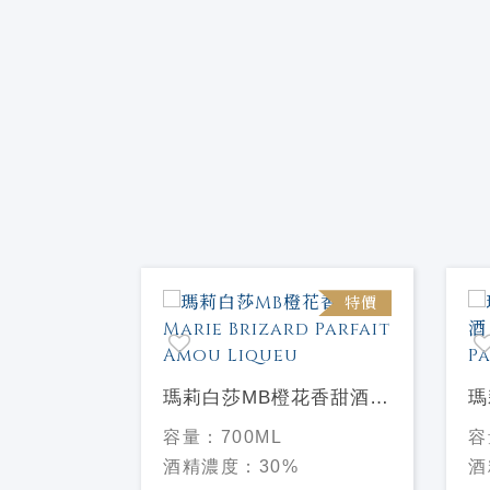
特價
特價
莉花香甜酒
瑪莉白莎MB橙花香甜酒
瑪
Jasmin
Marie Brizard Parfait
Ma
容量：
700ML
容
Amou Liqueu
Am
酒精濃度：
30%
酒