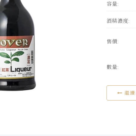
容量:
酒精濃度:
售價:
數量:
繼續