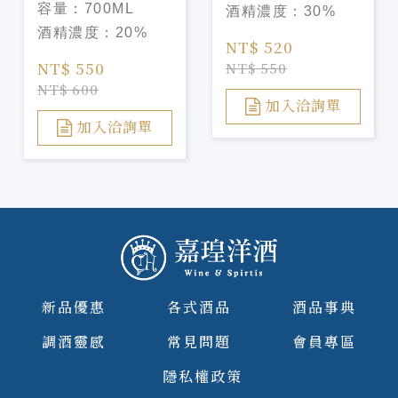
容量：
700ML
酒精濃度：
30%
Brizard
Liqueu
酒精濃度：
20%
Elderflower
NT$ 520
Liqueu
NT$ 550
NT$ 550
NT$ 600
加入洽詢單
加入洽詢單
新品優惠
各式酒品
酒品事典
調酒靈感
常見問題
會員專區
隱私權政策