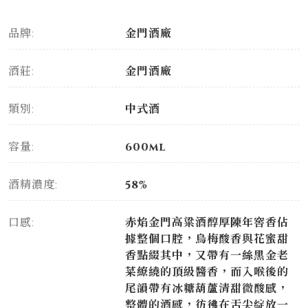
品牌:
金門酒廠
酒莊:
金門酒廠
類別:
中式酒
容量:
600ml
酒精濃度:
58%
口感:
赤焰金門高粱酒醇厚陳年窖香佔
據整個口腔，烏梅酸香與花蜜甜
香點綴其中，又帶有一絲黑金老
菜繚繞的頂級醬香，而入喉後的
尾韻帶有冰糖葫蘆清甜微酸感，
整體的酒感，彷彿在舌尖綻放一