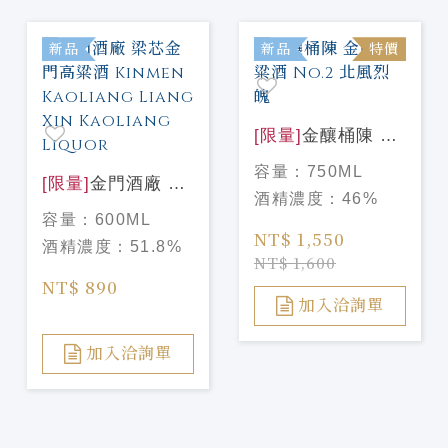
新品
新品
特價
[限量]
金釀桶陳 金
門高粱酒 No.2 北
容量：
750ML
[限量]
金門酒廠 梁
風烈魄
酒精濃度：
46%
芯金門高粱
容量：
600ML
酒 Kinmen
NT$ 1,550
酒精濃度：
51.8%
Kaoliang Liang
NT$ 1,600
Xin Kaoliang
NT$ 890
Liquor
加入洽詢單
加入洽詢單