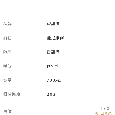
品牌:
香甜酒
酒莊:
龐尼維爾
類別:
香甜酒
年分:
NV年
容量:
700ml
酒精濃度:
20%
$ 600
售價:
$ 450