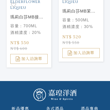
瑪莉白莎MB茉莉
瑪莉白莎MB接骨
花香甜酒 Marie
容量：
500ML
木花香甜酒 Marie
Brizard Jasmin
容量：
700ML
酒精濃度：
30%
Brizard
Liqueu
酒精濃度：
20%
Elderflower
NT$ 520
Liqueu
NT$ 550
NT$ 550
NT$ 600
加入洽詢單
加入洽詢單
新品優惠
各式酒品
酒品事典