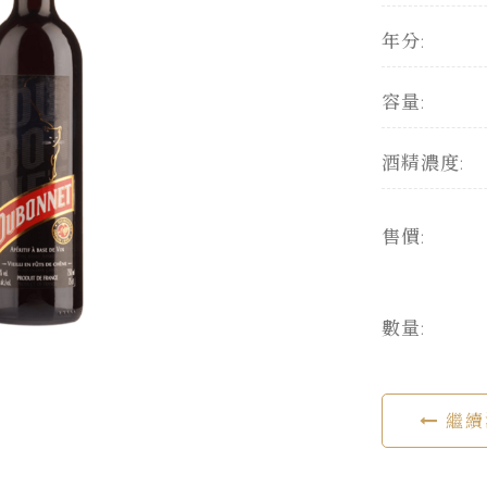
年分:
容量:
酒精濃度:
售價:
數量:
繼續