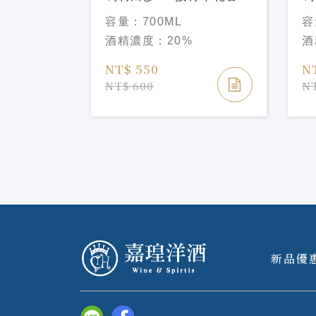
Manzanita
酒 Marie Brizard
Ma
容量：
700ML
容
Elderflower Liqueu
Li
酒精濃度：
20%
酒
NT$ 550
N
NT$ 600
NT
新品優