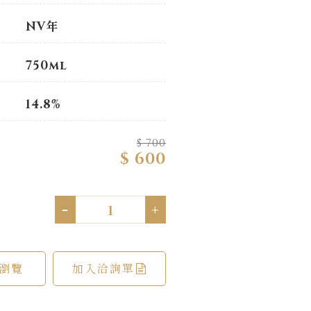
NV年
750ml
14.8%
$ 700
$ 600
-
+
瀏覽
加入洽詢單