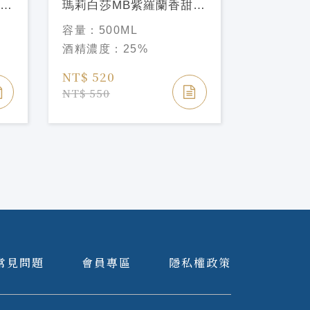
瑪莉白莎MB紫羅蘭香甜酒
瑪莉白莎
Marie Brizard Parfait
Marie Bri
容量：
500ML
容量：
70
Amou Liqueu
Liqueu
酒精濃度：
25%
酒精濃度
NT$ 520
NT$ 520
NT$ 550
NT$ 550
常見問題
會員專區
隱私權政策