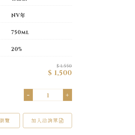
NV年
750ml
20%
$ 1,550
$ 1,500
-
+
瀏覽
加入洽詢單