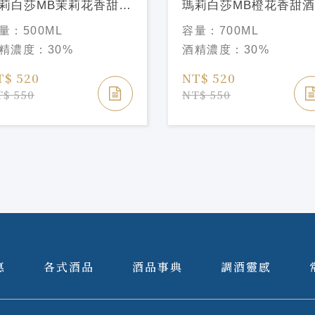
莉白莎MB茉莉花香甜酒
瑪莉白莎MB橙花香甜酒
rie Brizard Jasmin
Marie Brizard Parfait
量：
500ML
容量：
700ML
queu
Amou Liqueu
精濃度：
30%
酒精濃度：
30%
T$ 520
NT$ 520
$ 550
NT$ 550
惠
各式酒品
酒品事典
調酒靈感