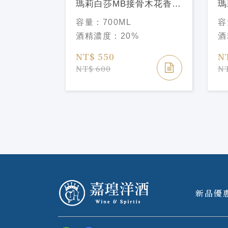
蘋果香甜酒
瑪莉白莎MB接骨木花香甜
瑪
Manzanita
酒 Marie Brizard
Ma
容量：
700ML
容
Elderflower Liqueu
Li
酒精濃度：
20%
酒
NT$ 550
N
NT$ 600
NT
新品優