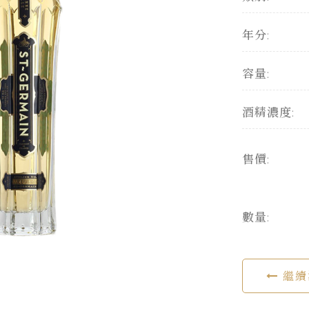
年分:
容量:
酒精濃度:
售價:
數量:
繼續