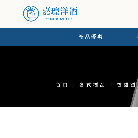
新品優惠
首頁
/
各式酒品
/
香甜酒