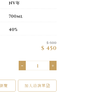
NV年
700ml
40%
$ 500
$ 450
-
+
瀏覽
加入洽詢單