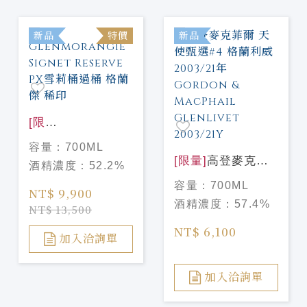
新品
特價
新品
[限
量]
Glenmorangie
容量：
700ML
Signet Reserve
[限量]
高登麥克菲
酒精濃度：
52.2%
PX雪莉桶過桶 格
爾 天使甄選#4 格
容量：
700ML
蘭傑 稀印
NT$ 9,900
蘭利威 2003/21年
酒精濃度：
57.4%
NT$ 13,500
Gordon &
MacPhail
NT$ 6,100
加入洽詢單
Glenlivet
2003/21Y
加入洽詢單