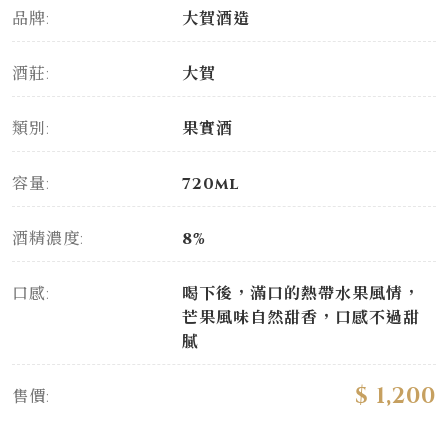
品牌:
大賀酒造
酒莊:
大賀
類別:
果實酒
容量:
720ml
酒精濃度:
8%
口感:
喝下後，滿口的熱帶水果風情，
芒果風味自然甜香，口感不過甜
膩
$ 1,200
售價: