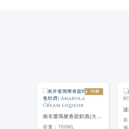
特價
特價
波
南非愛瑪樂香甜奶酒(大象
B
容
奶酒) Amarula Cream
K
容量：
700ML
酒