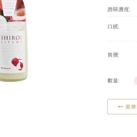
酒精濃度:
口感:
售價:
數量:
繼續