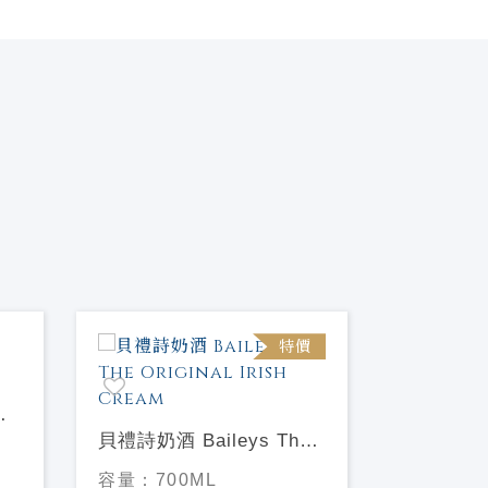
特價
新品
KAWAII
貝禮詩奶酒 Baileys The
密瓜奶酒
容量：
72
Original Irish Cream
容量：
700ML
酒精濃度