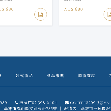
T$ 680
NT$ 680
惠
各式酒品
酒品事典
調酒靈感
989
澄清店07-398-6404
coffee820913@ya
- 高雄市鳳山區文龍東路785號 ｜ 澄清店 - 高雄市三民區澄