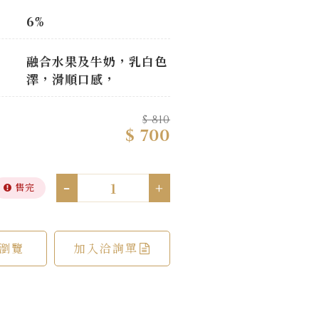
6%
融合水果及牛奶，乳白色
澤，滑順口感，
$ 810
$ 700
-
+
售完
瀏覽
加入洽詢單