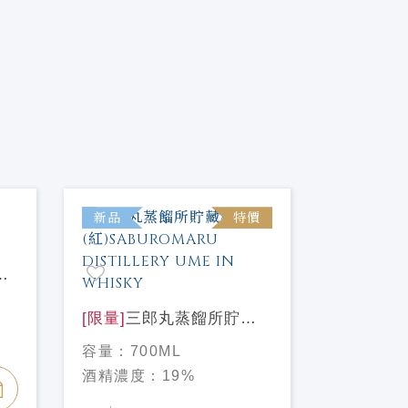
新品
特價
新品
[限量]
天
梅酒 720
容量：
72
[限量]
三郎丸蒸餾所貯藏
酒精濃度
梅酒(紅)SABUROMARU
容量：
700ML
DISTILLERY UME IN
NT$ 900
酒精濃度：
19%
WHISKY
NT$ 990