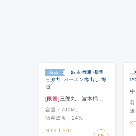
新品
中
餾所の ウ
[限量]
三郎丸．波本桶陳
18
容
【飲食店限
梅酒 三郎丸, バーボン樽
容量：
700ML
酒
出し 梅酒
酒精濃度：
24%
N
NT$ 1,200