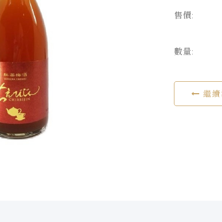
售價:
數量:
繼續