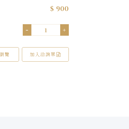
$ 900
-
+
瀏覽
加入洽詢單