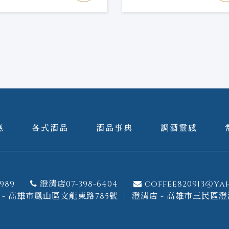
惠
各式酒品
酒品事典
調酒靈感
989
澄清店07-398-6404
coffee820913@ya
- 高雄市鳳山區文龍東路785號 ｜ 澄清店 - 高雄市三民區澄