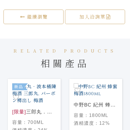
繼續瀏覽
加入洽詢單
RELATED PRODUCTS
相關產品
新品
中野BC 紀州 蜂蜜
[限量]
三郎丸．波
梅酒1800ml
容量：
1800ML
本桶陳 梅酒 三郎
容量：
700ML
酒精濃度：
12%
丸, バーボン樽出