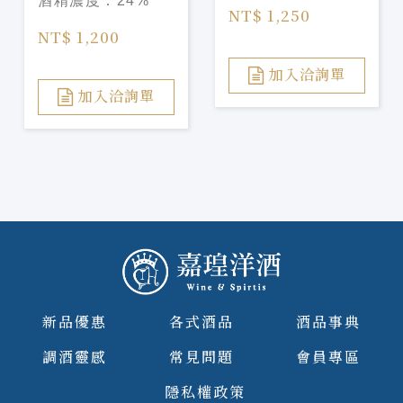
酒精濃度：
24%
し 梅酒
NT$ 1,250
NT$ 1,200
加入洽詢單
加入洽詢單
新品優惠
各式酒品
酒品事典
調酒靈感
常見問題
會員專區
隱私權政策