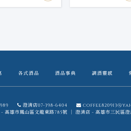
惠
各式酒品
酒品事典
調酒靈感
989
澄清店07-398-6404
coffee820913@ya
- 高雄市鳳山區文龍東路785號 ｜ 澄清店 - 高雄市三民區澄