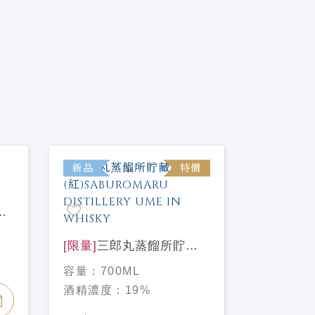
新品
特價
新品
[限量]
天
梅酒 720
容量：
72
[限量]
三郎丸蒸餾所貯藏
酒精濃度
梅酒(紅)SABUROMARU
容量：
700ML
DISTILLERY UME IN
NT$ 900
酒精濃度：
19%
WHISKY
NT$ 990