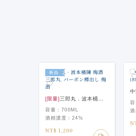
新品
中
餾所の ウ
[限量]
三郎丸．波本桶陳
18
容
【飲食店限
梅酒 三郎丸, バーボン樽
容量：
700ML
酒
出し 梅酒
酒精濃度：
24%
N
NT$ 1,200