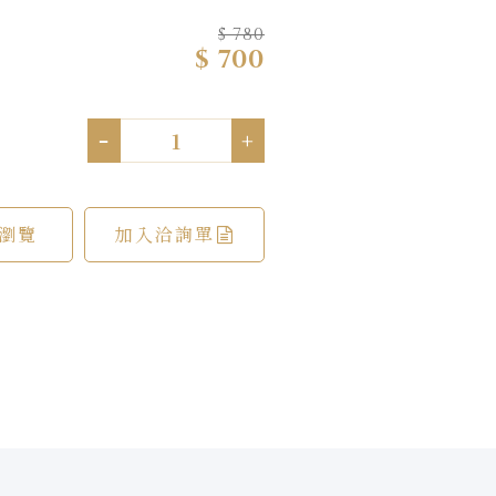
$ 780
$ 700
-
+
瀏覽
加入洽詢單