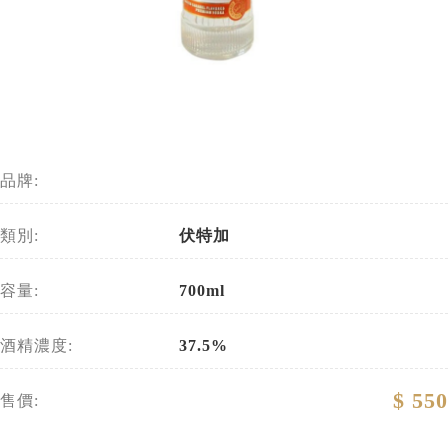
品牌:
類別:
伏特加
容量:
700ml
酒精濃度:
37.5%
$ 550
售價: