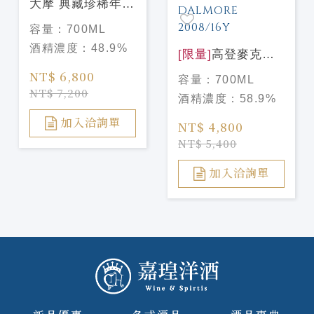
大摩 典藏珍稀年份
Dalmore Vintage
容量：
700ML
2009 2024版
酒精濃度：
48.9%
[限量]
高登麥克菲
爾 天使甄選#1 大
NT$ 6,800
容量：
700ML
摩2008/16年
NT$ 7,200
酒精濃度：
58.9%
GORDON
MACPHAIL
加入洽詢單
NT$ 4,800
DALMORE
NT$ 5,400
2008/16Y
加入洽詢單