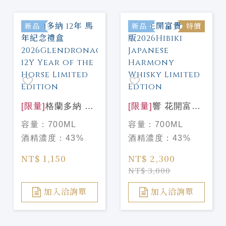
新品
新品
特價
[限量]
格蘭多納 12
[限量]
響 花開富貴
年 馬年紀念禮盒
禮盒版2026Hibiki
容量：
700ML
容量：
700ML
2026Glendronach
Japanese
酒精濃度：
43%
酒精濃度：
43%
12Y Year of the
Harmony Whisky
Horse Limited
Limited Edtion
NT$ 1,150
NT$ 2,300
Edition
NT$ 3,000
加入洽詢單
加入洽詢單