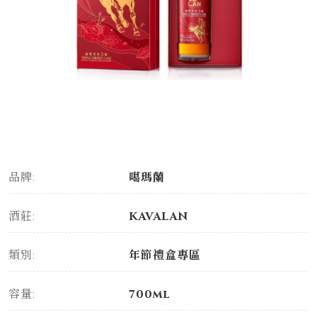
品牌:
噶瑪蘭
酒莊:
KAVALAN
類別:
年節禮盒專區
容量:
700ml