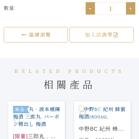
-
+
數量:
繼續瀏覽
加入洽詢單
RELATED PRODUCTS
相關產品
新品
中野BC 紀州 蜂蜜
[限量]
三郎丸．波
梅酒1800ml