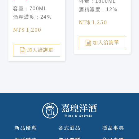
容量：
1800ML
本桶陳 梅酒 三郎
容量：
700ML
酒精濃度：
12%
丸, バーボン樽出
酒精濃度：
24%
し 梅酒
NT$ 1,250
NT$ 1,200
加入洽詢單
加入洽詢單
新品優惠
各式酒品
酒品事典