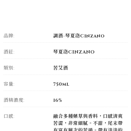
品牌:
調酒-琴夏洛Cinzano
酒莊:
琴夏洛CINZANO
類別:
苦艾酒
容量:
750ml
酒精濃度:
16%
口感:
融合多種藥草與香料，口感清爽
苦澀，非常細膩。不甜，尾末帶
有富有層次的苦韻。帶有淡淡的