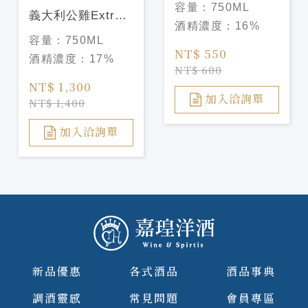
容量：
750ML
義大利公雞Extra
VERMOUTH
酒精濃度：
16%
Dry香艾酒 Cocchi
ROSSO
容量：
750ML
vermouth di
NT$ 550
酒精濃度：
17%
torino extra dry
NT$ 600
NT$ 1,300
加入洽詢單
NT$ 1,400
加入洽詢單
新品優惠
各式酒品
酒品事典
調酒靈感
常見問題
會員專區