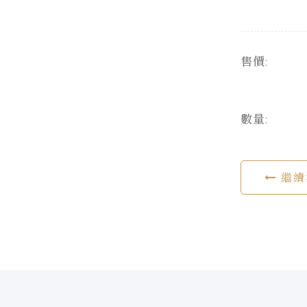
售價:
數量:
繼續