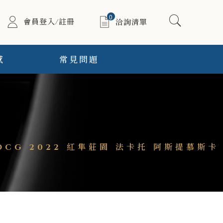
0
會員登入/註冊
洽詢清單
感
常見問題
i DOCG 2022 紅隼莊園 法卡托 阿斯提慕斯卡