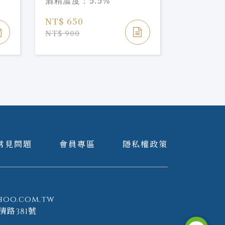
酒精濃度：
5.5%
斯
莊園 法卡托 阿斯提慕斯
卡微甜白酒 2022
NT$ 650
NT$ 900
常見問題
會員專區
隱私權政策
hoo.com.tw
清路381號