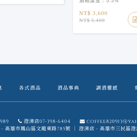
酒精濃度：
5.5%
莊園 法卡托 阿斯提慕
卡微甜白酒 2022
NT$ 3,600
NT$ 5,400
惠
各式酒品
酒品事典
調酒靈感
989
澄清店07-398-6404
coffee820913@ya
- 高雄市鳳山區文龍東路785號 ｜ 澄清店 - 高雄市三民區澄