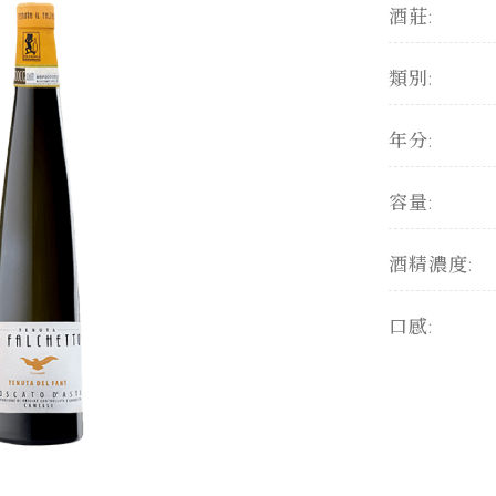
酒莊:
類別:
年分:
容量:
酒精濃度:
口感: