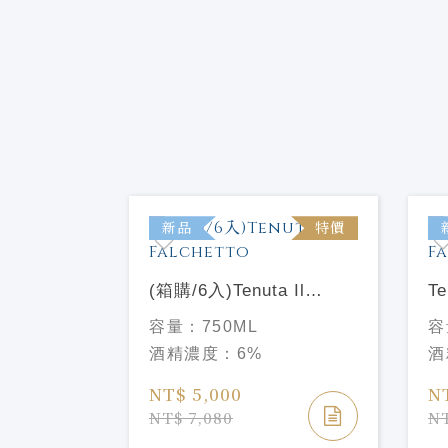
新品
特價
(箱購/6入)Tenuta Il
Te
Falchetto "Brachetto
"B
容量：
750ML
容
dAcqui" 2024 義大利 紅
義
酒精濃度：
6%
酒
隼莊園 特級微甜氣泡紅酒
甜
2024
NT$ 5,000
N
NT$ 7,080
NT