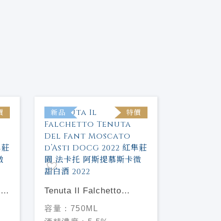
價
新品
特價
to
Tenuta Il Falchetto
ato
Tenuta Del Fant Moscato
容量：
750ML
隼
d’Asti DOCG 2022 紅隼