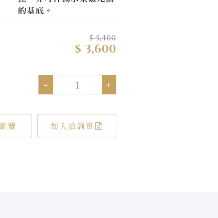
的基底。
$ 5,400
$ 3,600
-
+
瀏覽
加入洽詢單