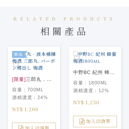
RELATED PRODUCTS
相關產品
新品
中野BC 紀州 蜂蜜
[限量]
三郎丸．波
梅酒1800ml
容量：
1800ML
本桶陳 梅酒 三郎
容量：
700ML
酒精濃度：
12%
丸, バーボン樽出
酒精濃度：
24%
し 梅酒
NT$ 1,250
NT$ 1,200
加入洽詢單
加入洽詢單