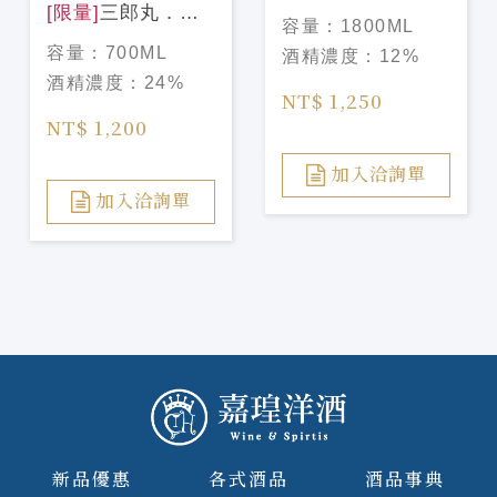
[限量]
三郎丸．波
梅酒1800ml
容量：
1800ML
本桶陳 梅酒 三郎
容量：
700ML
酒精濃度：
12%
丸, バーボン樽出
酒精濃度：
24%
し 梅酒
NT$ 1,250
NT$ 1,200
加入洽詢單
加入洽詢單
新品優惠
各式酒品
酒品事典