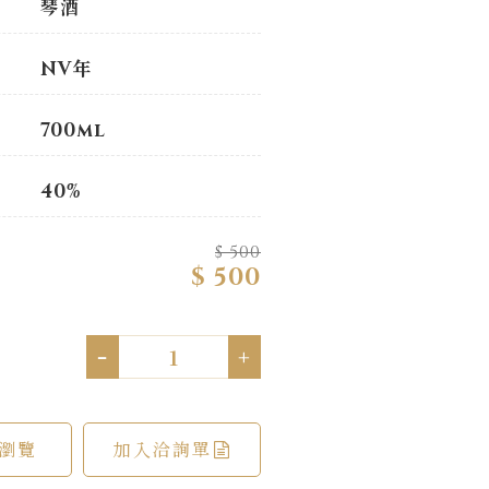
琴酒
NV年
700ml
40%
$ 500
$ 500
-
+
瀏覽
加入洽詢單