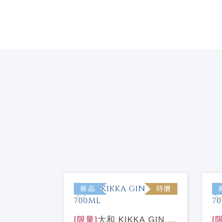
特價
新品
特價
IKKA
[限量]
大和 KIKKA GIN 一
[