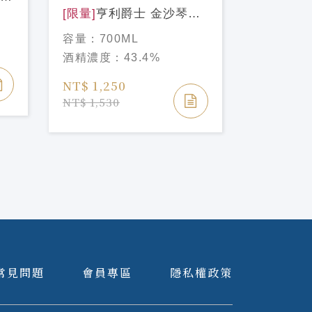
[限量]
亨利爵士 金沙琴酒
[限量]
六
HENDRICKS OASIUM
ROKU G
容量：
700ML
容量：
70
GIN
BLOOM E
酒精濃度：
43.4%
酒精濃度
NT$ 1,250
NT$ 900
NT$ 1,530
NT$ 1,20
常見問題
會員專區
隱私權政策