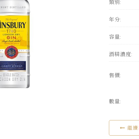
類別:
年分:
容量:
酒精濃度:
售價:
數量:
繼續