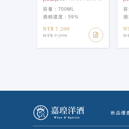
L
閃 700ML
華
容量：
700ML
容
酒精濃度：
59%
酒
NT$ 7,200
N
NT$ 7,290
NT
新品優