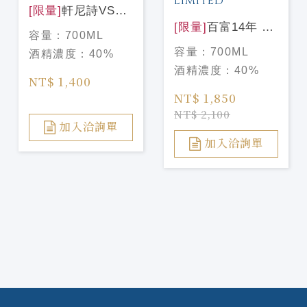
[限量]
軒尼詩VSOP
中秋禮盒2026
[限量]
百富14年 花
容量：
700ML
HENNESSY
時心藝限量設計款
容量：
700ML
酒精濃度：
40%
VSOP 2026
THE BALVENIE
酒精濃度：
40%
14Y CARIBBEAN
NT$ 1,400
CASK LIMITED
NT$ 1,850
NT$ 2,100
加入洽詢單
加入洽詢單