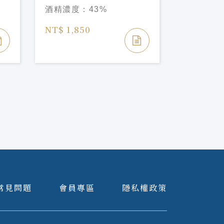
2026Glendronach 15Y
2026Glen
酒精濃度：
43%
酒精濃度
Year of the Horse
Year of t
Limited Edition
Limited E
NT$ 1,850
NT$ 1,1
常見問題
會員專區
隱私權政策