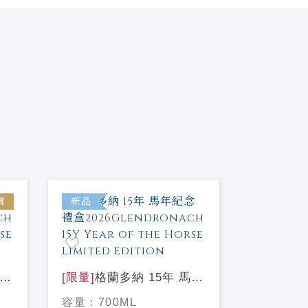
價
新品
新品
馬年
[限量]
格蘭多納 15年 馬年
[限量]
格蘭
紀念禮盒
紀念禮盒
容量：
700ML
容量：
70