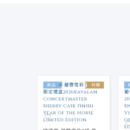
新品
特價
 戰酒黑金
酒(紅