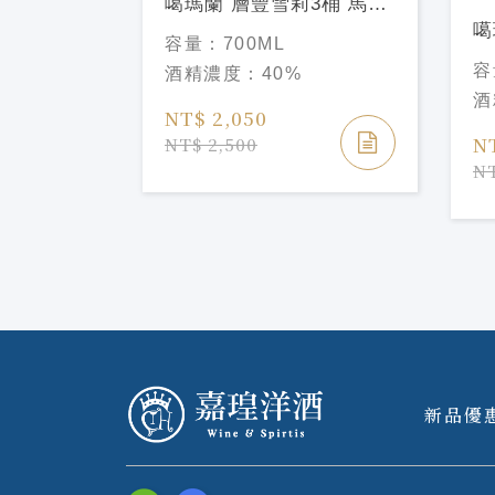
噶瑪蘭 層豐雪莉3桶 馬年
限定禮盒2026Kavalan
噶
容量：
700ML
Concertmaster Sherry
葡
容
酒精濃度：
40%
Cask Finish Year of the
盒2
酒
Horse Limited Edition
Si
NT$ 2,050
Vi
N
NT$ 2,500
th
NT
Ed
新品優