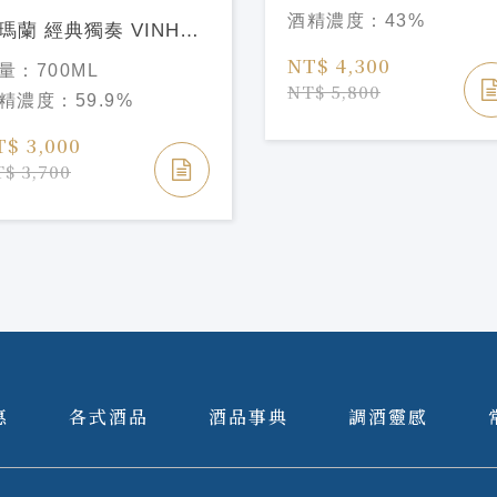
2026Glendronach 18Y
酒精濃度：
43%
瑪蘭 經典獨奏 VINHO
Year of the Horse
萄酒桶原酒 馬年限定禮
Limited Edition
NT$ 4,300
量：
700ML
026Kavalan Solist
NT$ 5,800
精濃度：
59.9%
ngle Cask Strength
nho Barrique Year of
T$ 3,000
e Horse Limited
$ 3,700
ition
惠
各式酒品
酒品事典
調酒靈感