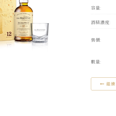
容量:
酒精濃度:
售價:
數量:
繼續