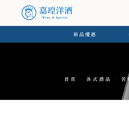
新品優惠
首頁
/
各式酒品
/
苦