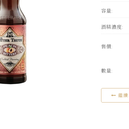
容量:
酒精濃度:
售價:
數量:
繼續