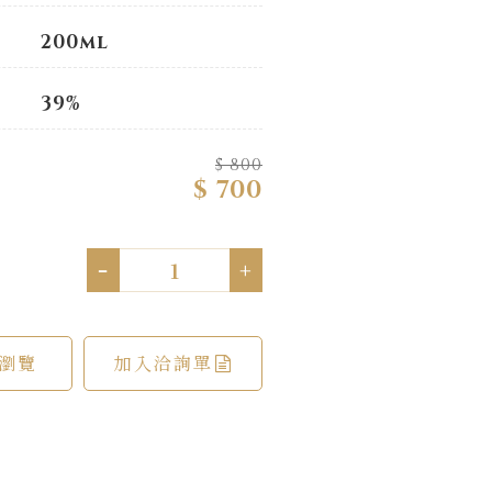
200ml
39%
$ 800
$ 700
-
+
瀏覽
加入洽詢單