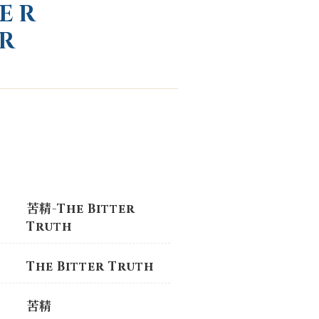
ER
R
苦精-The Bitter
Truth
The Bitter Truth
苦精