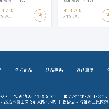
精濃度：
44%
酒精濃度：
44%
T$ 700
NT$ 700
$ 800
NT$ 800
惠
各式酒品
酒品事典
調酒靈感
989
澄清店07-398-6404
coffee820913@ya
- 高雄市鳳山區文龍東路785號 ｜ 澄清店 - 高雄市三民區澄