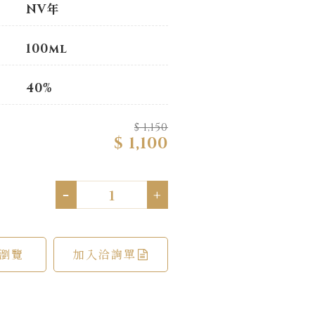
NV年
100ml
40%
$ 1,150
$ 1,100
-
+
瀏覽
加入洽詢單