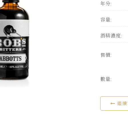
年分:
容量:
酒精濃度:
售價:
數量:
繼續