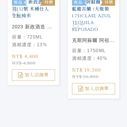
新品
特價
新品
特價
2023 新政酒造 陸
羽132號 木桶仕入
容量：
720ML
生酛純米
克斯阿蘇爾 阿祖藍
酒精濃度：
13%
龍舌蘭 (大瓶裝
容量：
1750ML
1.75)CLASE
NT$ 4,400
酒精濃度：
40%
AZUL TEQUILA
NT$ 4,800
REPOSADO
NT$ 19,500
加入洽詢單
NT$ 26,800
加入洽詢單