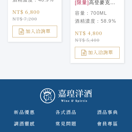
[限量]
高登麥克菲
爾 天使甄選#1 大
NT$ 6,800
容量：
700ML
摩2008/16年
NT$ 7,200
酒精濃度：
58.9%
GORDON
MACPHAIL
加入洽詢單
NT$ 4,800
DALMORE
NT$ 5,400
2008/16Y
加入洽詢單
新品優惠
各式酒品
酒品事典
調酒靈感
常見問題
會員專區