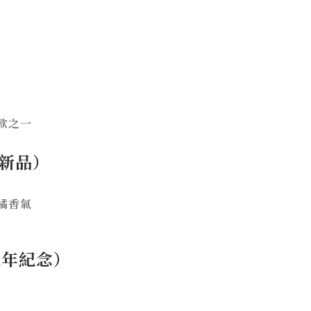
款之一
 年新品）
橘香氣
 週年紀念）