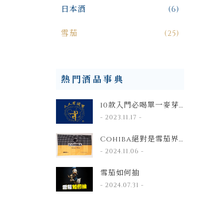
日本酒
(6)
雪茄
(25)
熱門酒品事典
10款入門必喝單一麥芽
威士忌 推薦
- 2023.11.17 -
Cohiba絕對是雪茄界
最負盛名的品牌，也是
- 2024.11.06 -
古巴最尊貴的牌子
雪茄如何抽
- 2024.07.31 -