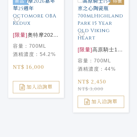
新品
特價
[限量]
奧特摩2026
嘉年華25週年
容量：
700ML
Octomore OBA
[限量]
高原騎士15
酒精濃度：
54.2%
Redux
年 維京之心陶瓷瓶
容量：
700ML
700mlHighland
NT$ 16,000
酒精濃度：
44%
Park 15 Year Old
Viking Heart
NT$ 2,450
加入洽詢單
NT$ 3,000
加入洽詢單