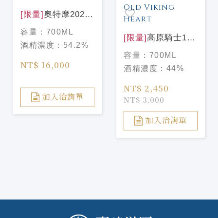
[限量]
奧特摩2026
嘉年華25週年
容量：
700ML
Octomore OBA
[限量]
高原騎士15
酒精濃度：
54.2%
Redux
年 維京之心陶瓷瓶
容量：
700ML
700mlHighland
NT$ 16,000
酒精濃度：
44%
Park 15 Year Old
Viking Heart
NT$ 2,450
加入洽詢單
NT$ 3,000
加入洽詢單