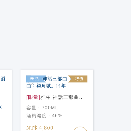
新品
特價
新品
[限量]
雅柏 神話三部曲
「二部曲：獨角獸」14年
容量：
700ML
雅柏 阿貝
酒精濃度：
46%
Ardbeg 8
容量：
70
Special 
NT$ 4,800
酒精濃度