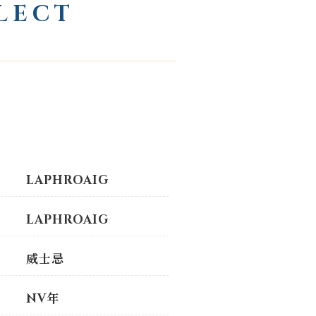
LECT
LAPHROAIG
LAPHROAIG
威士忌
NV年