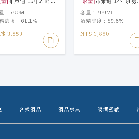
限量]
布萊迪 15年希哈紅
[限量]
布萊迪 14年班努
單桶 台灣獨享版
甜紅酒單桶 台灣獨享版
量：
700ML
容量：
700ML
RUICHLADDICH
BRUICHLADDICH
精濃度：
61.1%
酒精濃度：
59.8%
ICRO-PROVENANCE
MICRO-PROVENANC
RAH Single Cask
BANYULS Single Cas
T$ 3,850
NT$ 3,850
/15yo Taiwan
#453/14yo Taiwan
clusive
Exclusive
惠
各式酒品
酒品事典
調酒靈感