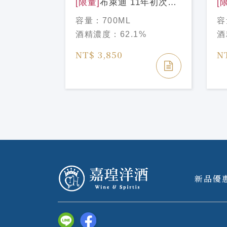
[限量]
布萊迪 11年初次波
[
本單桶 台灣獨享版
酒
容量：
700ML
容
BRUICHLADDICH
B
酒精濃度：
62.1%
酒
MICRO-PROVENANCE
M
BOURBON Single Cask
SY
NT$ 3,850
N
#0894/11yo Taiwan
#81
Exclusive
Ex
新品優