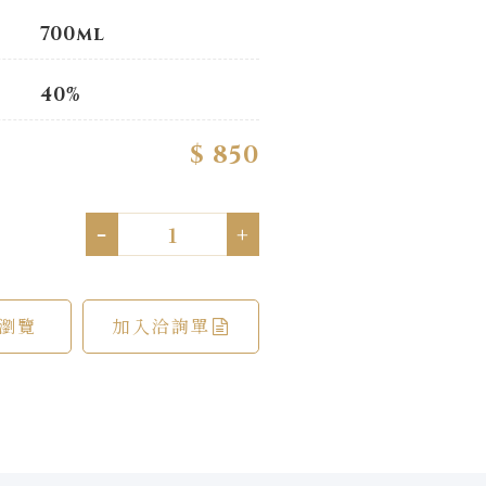
700ml
40%
$ 850
-
+
瀏覽
加入洽詢單