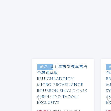
特價
新品
 Martin
第四版
%