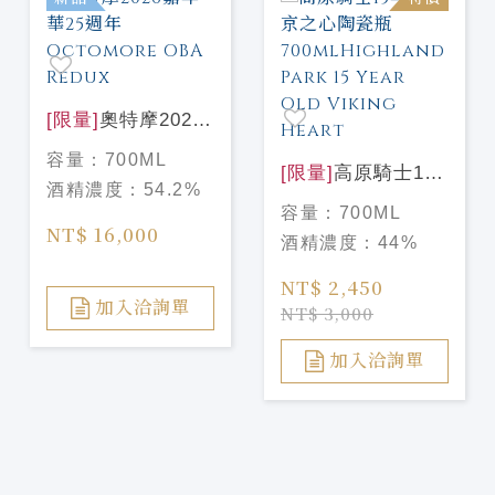
[限量]
奧特摩2026
嘉年華25週年
容量：
700ML
Octomore OBA
[限量]
高原騎士15
酒精濃度：
54.2%
Redux
年 維京之心陶瓷瓶
容量：
700ML
700mlHighland
NT$ 16,000
酒精濃度：
44%
Park 15 Year Old
Viking Heart
NT$ 2,450
加入洽詢單
NT$ 3,000
加入洽詢單