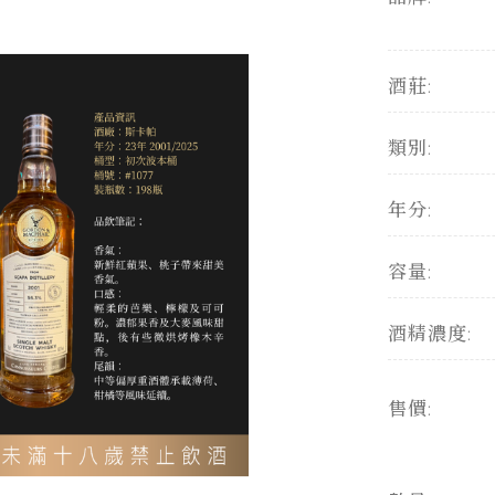
酒莊:
類別:
年分:
容量:
酒精濃度:
售價: