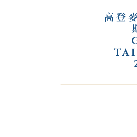
高登
TA