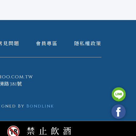
常見問題
會員專區
隱私權政策
hoo.com.tw
清路381號
igned By
Bondlink
者
禁止飲酒