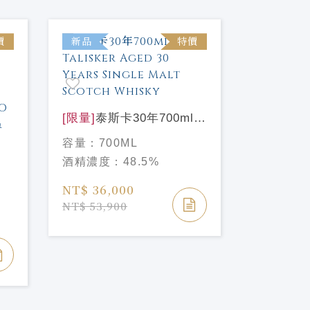
價
新品
特價
新品
[限量]
泰斯卡30年700ml
Talisker Aged 30 Years
[限量]
雅柏
容量：
700ML
Single Malt Scotch
單一麥芽威
容量：
70
酒精濃度：
48.5%
選
Whisky
ARDBEG 
酒精濃度
煤
EDITION
NT$ 36,000
DOLCE
NT$ 3,6
NT$ 53,900
TO
Y