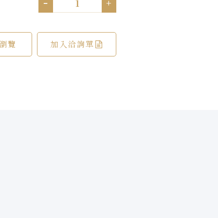
-
+
瀏覽
加入洽詢單