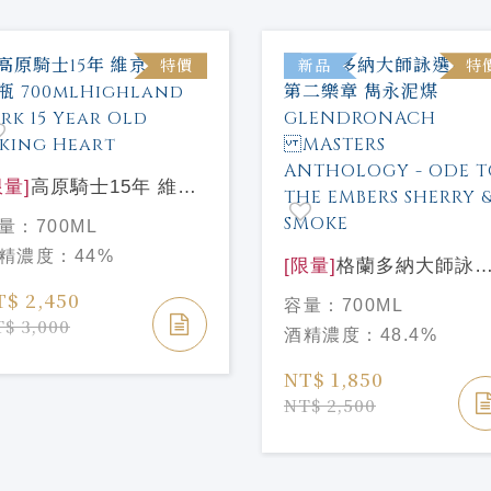
特價
新品
特
限量]
高原騎士15年 維京
心陶瓷瓶
量：
700ML
0mlHighland Park 15
精濃度：
44%
ar Old Viking Heart
[限量]
格蘭多納大師詠
系列 第二樂章 雋永泥
T$ 2,450
容量：
700ML
GLENDRONACH
$ 3,000
酒精濃度：
48.4%
MASTERS
ANTHOLOGY - ODE 
NT$ 1,850
THE EMBERS SHERR
NT$ 2,500
& SMOKE