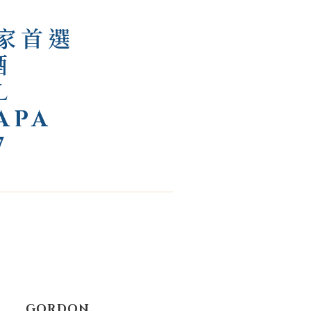
家首選
酒
L
APA
7
GORDON