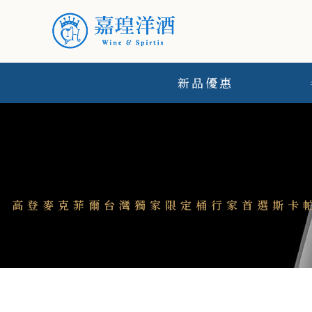
新品優惠
高登麥克菲爾台灣獨家限定桶行家首選斯卡帕200