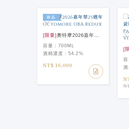
特價
新品
[限量]
奧特摩2026嘉年華
25週年Octomore OBA
容量：
700ML
Redux
[
酒精濃度：
54.2%
之
容
12年PX批
70
NT$ 16,000
酒
定版
Ye
ear Old
N
%
n Batch
NT
dition