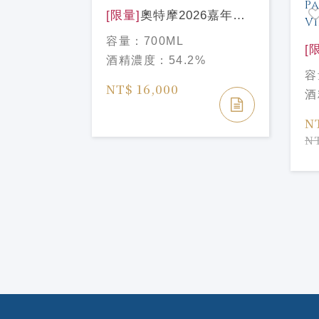
[限量]
奧特摩2026嘉年華
25週年Octomore OBA
容量：
700ML
Redux
[
酒精濃度：
54.2%
之
容
12年PX批
70
NT$ 16,000
酒
定版
Ye
ear Old
N
%
n Batch
NT
dition