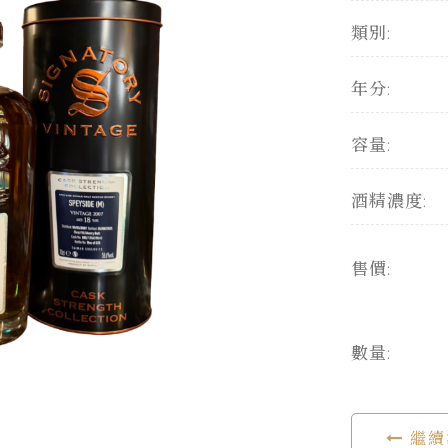
類別:
年分:
容量:
酒精濃度:
售價:
數量:
繼續