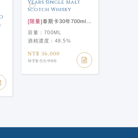
[限量]
泰斯卡30年700ml
Talisker Aged 30 Years
[限量]
雅柏
容量：
700ML
Single Malt Scotch
單一麥芽威
容量：
70
酒精濃度：
48.5%
選
Whisky
ARDBEG 
酒精濃度
煤
EDITION
NT$ 36,000
DOLCE
NT$ 3,6
NT$ 53,900
TO
Y