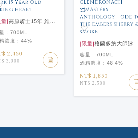
限量]
高原騎士15年 維京
心陶瓷瓶
量：
700ML
0mlHighland Park 15
精濃度：
44%
ar Old Viking Heart
[限量]
格蘭多納大師詠
系列 第二樂章 雋永泥
T$ 2,450
容量：
700ML
GLENDRONACH
$ 3,000
酒精濃度：
48.4%
MASTERS
ANTHOLOGY - ODE 
NT$ 1,850
THE EMBERS SHERR
NT$ 2,500
& SMOKE