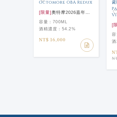
[限量]
奧特摩2026嘉年華
25週年Octomore OBA
容量：
700ML
Redux
[
酒精濃度：
54.2%
之
容
12年PX批
70
NT$ 16,000
酒
定版
Ye
ear Old
N
%
n Batch
NT
dition