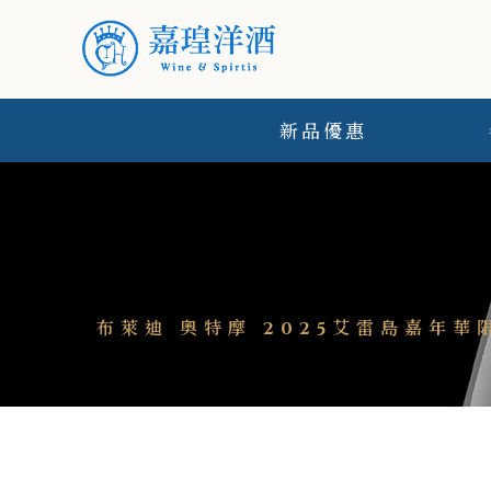
新品優惠
布萊迪 奧特摩 2025艾雷島嘉年華限定版