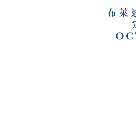
布萊
OC