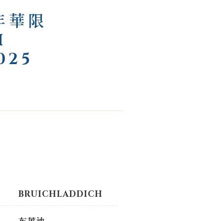
年華限
H
025
BRUICHLADDICH