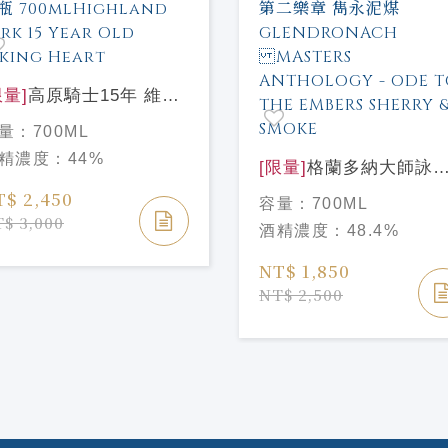
限量]
高原騎士15年 維京
心陶瓷瓶
量：
700ML
0mlHighland Park 15
精濃度：
44%
ar Old Viking Heart
[限量]
格蘭多納大師詠
系列 第二樂章 雋永泥
T$ 2,450
容量：
700ML
GLENDRONACH
$ 3,000
酒精濃度：
48.4%
MASTERS
ANTHOLOGY - ODE 
NT$ 1,850
THE EMBERS SHERR
NT$ 2,500
& SMOKE