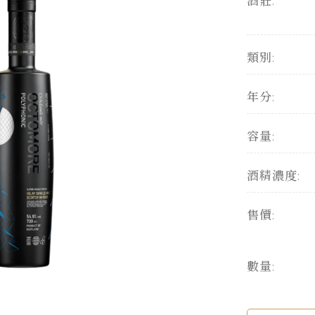
酒莊:
類別:
年分:
容量:
酒精濃度:
售價:
數量: