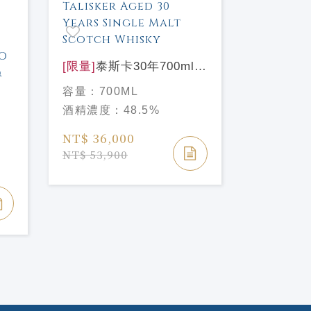
[限量]
泰斯卡30年700ml
Talisker Aged 30 Years
[限量]
雅柏
容量：
700ML
Single Malt Scotch
單一麥芽威
容量：
70
酒精濃度：
48.5%
選
Whisky
ARDBEG 
酒精濃度
煤
EDITION
NT$ 36,000
DOLCE
NT$ 3,6
NT$ 53,900
TO
Y