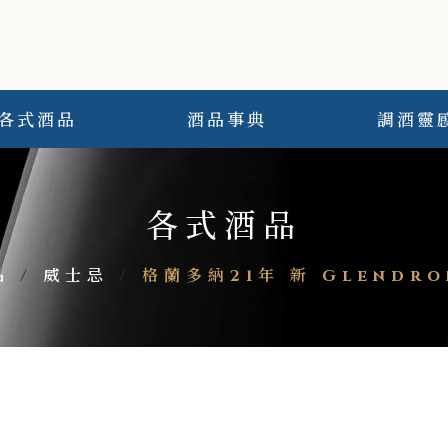
各式酒品
酒品事典
調酒靈
各式酒品
品
/
威士忌
/
格蘭多納21年 新 Glendro