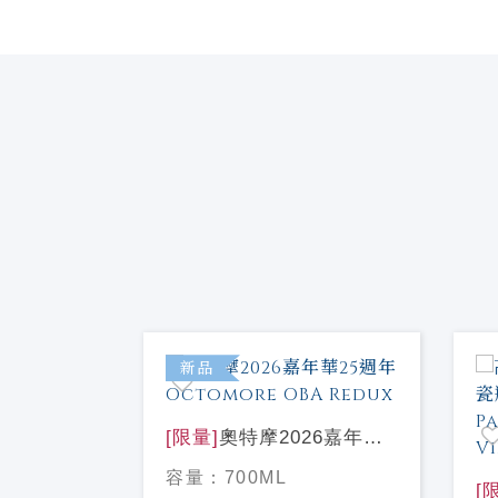
特價
新品
[限量]
奧特摩2026嘉年華
25週年Octomore OBA
容量：
700ML
Redux
[