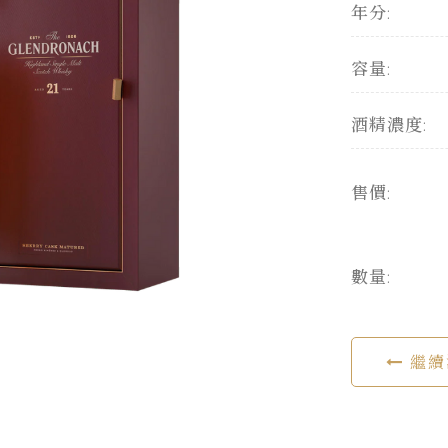
年分:
容量:
酒精濃度:
售價:
數量:
繼續