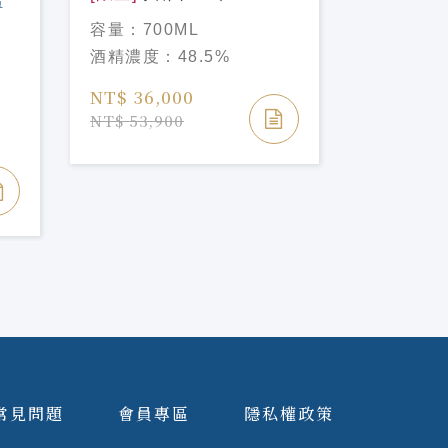
Talisker Aged 30 Years
[限量]
雅柏
容量：
700ML
Single Malt Scotch
單一麥芽威
容量：
70
酒精濃度：
48.5%
選
Whisky
ARDBEG 
酒精濃度
煤
EDITION
NT$ 36,000
DOLCE
NT$ 3,6
NT$ 53,900
TO
Y
常見問題
會員專區
隱私權政策