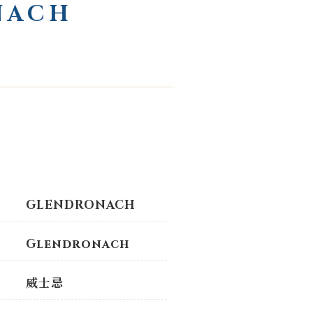
NACH
GLENDRONACH
Glendronach
威士忌