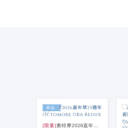
特價
新品
[限量]
奧特摩2026嘉年華