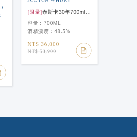
[限量]
泰斯卡30年700ml
Talisker Aged 30 Years
[限量]
雅柏
容量：
700ML
Single Malt Scotch
單一麥芽威
容量：
70
酒精濃度：
48.5%
選
Whisky
ARDBEG 
酒精濃度
煤
EDITION
NT$ 36,000
DOLCE
NT$ 3,6
NT$ 53,900
TO
Y