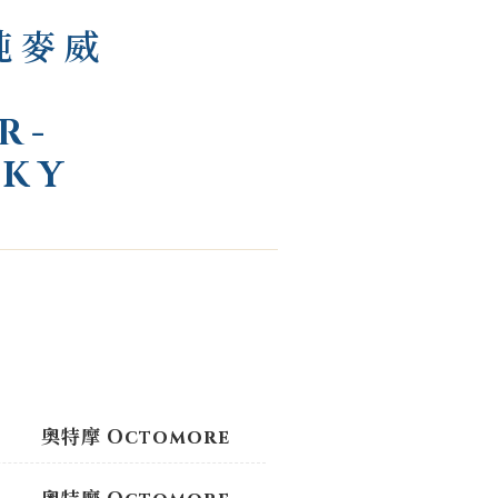
純麥威
H
R-
SKY
奧特摩 Octomore