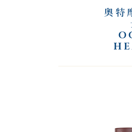
奧特
O
HE