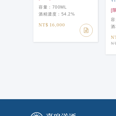
25週年Octomore OBA
容量：
700ML
Redux
[
酒精濃度：
54.2%
之
容
12年PX批
70
NT$ 16,000
酒
定版
Ye
ear Old
N
%
n Batch
NT
dition