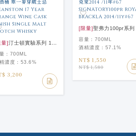
[限量]
聖弗力100pr系列
家柏克萊2014 /11年#6
容量：
700ML
限量]
汀士頓實驗系列 17
SIGNATORY100pr
酒精濃度：
57.1%
橘葡萄酒桶 單一麥芽威
ROYAL BRACKLA
量：
700ML
 Deanston 17 Year
2014/11y#67
NT$ 1,550
精濃度：
53.6%
ange Wine Cask
NT$ 1,580
nish Single Malt
T$ 3,200
otch Whisky