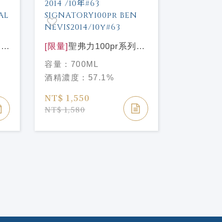
 皇
[限量]
聖弗力100pr系列班
[限量]
聖弗
7
尼富2014 /10年#63
萊爾阿蘇20
容量：
700ML
容量：
70
SIGNATORY100pr BEN
SIGNATO
酒精濃度：
57.1%
酒精濃度
NEVIS2014/10y#63
BLAIR
ATHOL20
NT$ 1,550
NT$ 1,5
NT$ 1,580
NT$ 1,58