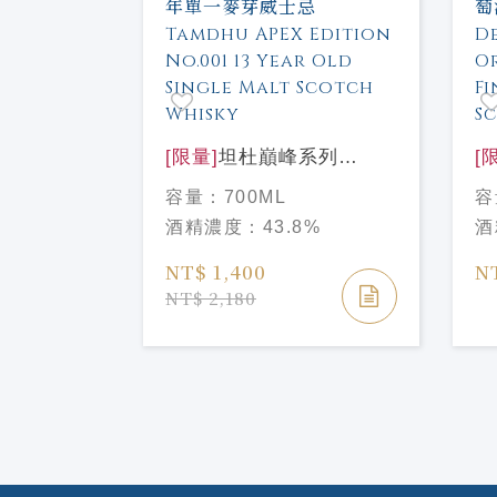
ce 限量版
026
[限量]
坦杜巔峰系列
[
LIMITED
No.001 13年單一麥芽威
年
容量：
700ML
容
%
DBEG
士忌 Tamdhu APEX
士忌
酒精濃度：
43.8%
酒
Edition No.001 13 Year
Or
Old Single Malt Scotch
Fi
NT$ 1,400
N
Whisky
Sc
NT$ 2,180