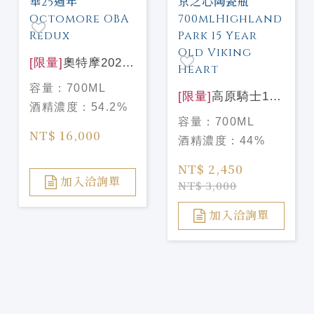
[限量]
奧特摩2026
嘉年華25週年
容量：
700ML
Octomore OBA
[限量]
高原騎士15
酒精濃度：
54.2%
Redux
年 維京之心陶瓷瓶
容量：
700ML
700mlHighland
NT$ 16,000
酒精濃度：
44%
Park 15 Year Old
Viking Heart
NT$ 2,450
加入洽詢單
NT$ 3,000
加入洽詢單