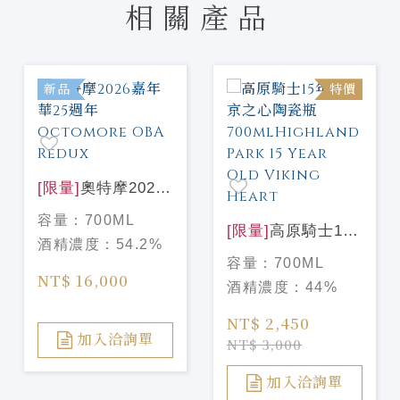
相關產品
新品
特價
[限量]
奧特摩2026
嘉年華25週年
容量：
700ML
Octomore OBA
[限量]
高原騎士15
酒精濃度：
54.2%
Redux
年 維京之心陶瓷瓶
容量：
700ML
700mlHighland
NT$ 16,000
酒精濃度：
44%
Park 15 Year Old
Viking Heart
NT$ 2,450
加入洽詢單
NT$ 3,000
加入洽詢單