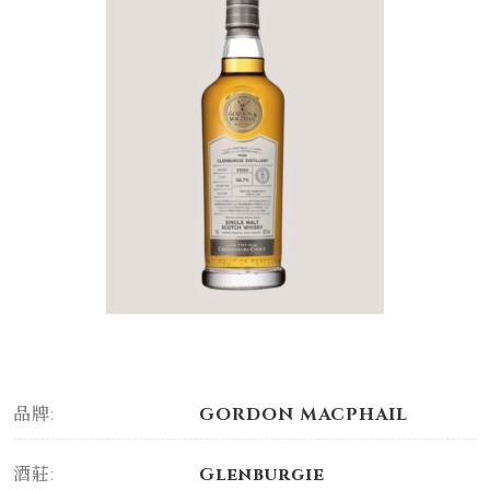
品牌:
GORDON MACPHAIL
酒莊:
Glenburgie