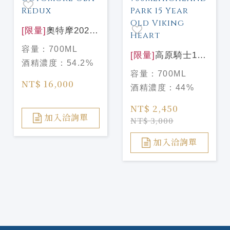
[限量]
奧特摩2026
嘉年華25週年
容量：
700ML
Octomore OBA
[限量]
高原騎士15
酒精濃度：
54.2%
Redux
年 維京之心陶瓷瓶
容量：
700ML
700mlHighland
NT$ 16,000
酒精濃度：
44%
Park 15 Year Old
Viking Heart
NT$ 2,450
加入洽詢單
NT$ 3,000
加入洽詢單